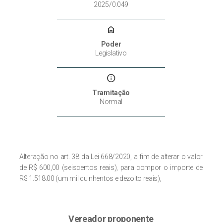
2025/0.049
home
Poder
Legislativo
info
Tramitação
Normal
Alteração no art. 38 da Lei 668/2020, a fim de alterar o valor
de R$ 600,00 (seiscentos reais), para compor o importe de
R$ 1.518.00 (um mil quinhentos e dezoito reais),
Vereador proponente