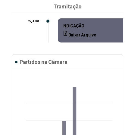
Tramitação
15, ABR
INDICAÇÃO
upload_file
Baixar Arquivo
Partidos na Câmara