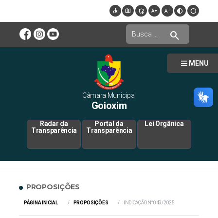
accessible
map
admin_panel_settings
text_increase
text_decrease
contrast
circle
search
MENU
Câmara Municipal
Goioxim
Radar da
Portal da
Lei Orgânica
Transparência
Transparência
PROPOSIÇÕES
PÁGINA INICIAL
PROPOSIÇÕES
INDICAÇÃO N° 049/2025