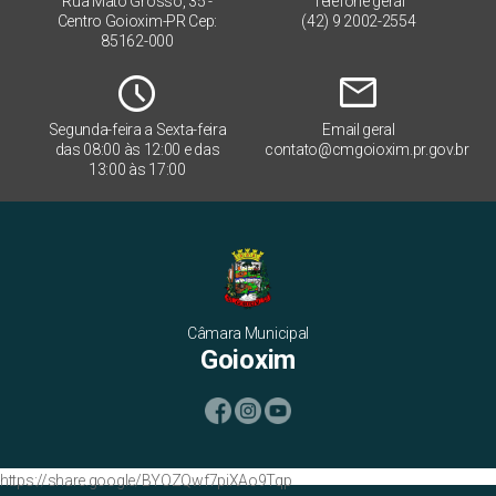
Rua Mato Grosso, 35 -
Telefone geral
Centro Goioxim-PR Cep:
(42) 9 2002-2554
85162-000
Schedule
mail
Segunda-feira a Sexta-feira
Email geral
das 08:00 às 12:00 e das
contato@cmgoioxim.pr.gov.br
13:00 às 17:00
Câmara Municipal
Goioxim
https://share.google/BYOZQwf7piXAo9Tqp