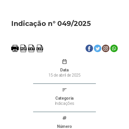
Indicação n° 049/2025
calendar_today
Data
15 de abril de 2025
sort
Categoria
Indicações
tag
Número