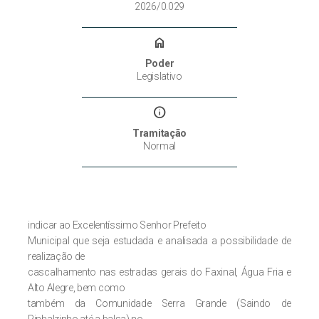
2026/0.029
home
Poder
Legislativo
info
Tramitação
Normal
indicar ao Excelentíssimo Senhor Prefeito
Municipal que seja estudada e analisada a possibilidade de
realização de
cascalhamento nas estradas gerais do Faxinal, Água Fria e
Alto Alegre, bem como
também da Comunidade Serra Grande (Saindo de