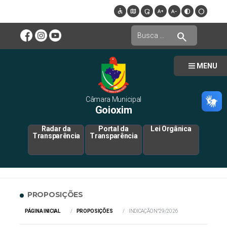
accessible
map
admin_panel_settings
text_increase
text_decrease
contrast
circle
search
MENU
Câmara Municipal
Goioxim
Radar da
Portal da
Lei Orgânica
Transparência
Transparência
PROPOSIÇÕES
PÁGINA INICIAL
PROPOSIÇÕES
INDICAÇÃO N°29/2026