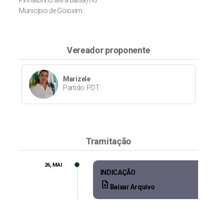
Pinhalzinho até a balsa) no
Município de Goioxim.
Vereador proponente
Marizele
Partido: PDT
Tramitação
26, MAI
INDICAÇÃO
upload_file
Baixar Arquivo