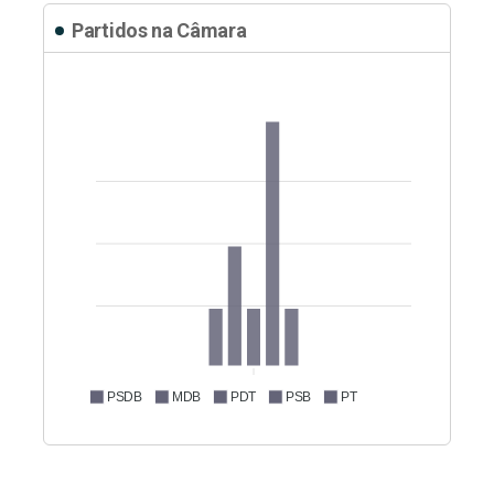
Partidos na Câmara
PSDB
MDB
PDT
PSB
PT