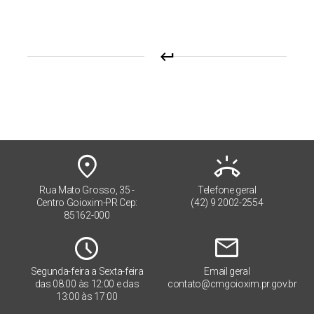
keyboard_return
place
ring_volume
Rua Mato Grosso, 35 -
Telefone geral
Centro Goioxim-PR Cep:
(42) 9 2002-2554
85162-000
Schedule
mail
Segunda-feira a Sexta-feira
Email geral
das 08:00 às 12:00 e das
contato@cmgoioxim.pr.gov.br
13:00 às 17:00