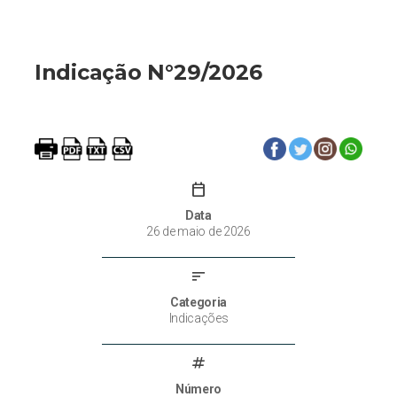
Indicação N°29/2026
calendar_today
Data
26 de maio de 2026
sort
Categoria
Indicações
tag
Número