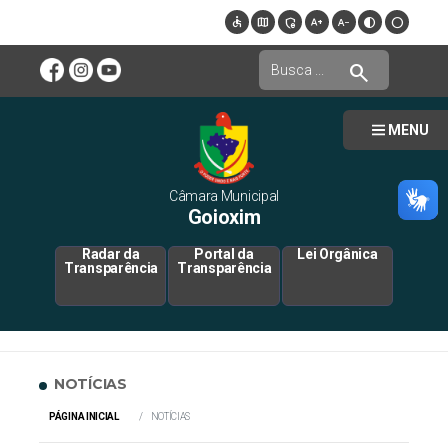
accessible
map
admin_panel_settings
text_increase
text_decrease
contrast
circle
search
MENU
Câmara Municipal
Goioxim
Radar da
Portal da
Lei Orgânica
Transparência
Transparência
NOTÍCIAS
PÁGINA INICIAL
NOTÍCIAS