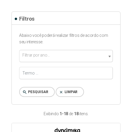
Filtros
Abaixo você poderá realizar filtros de acordo com
seu interesse.
Filtrar por ano...
search
clear
PESQUISAR
LIMPAR
Exibindo
1-18
de
18
itens.