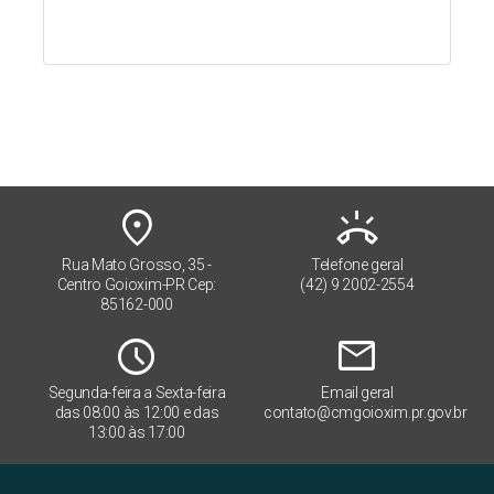
place
ring_volume
Rua Mato Grosso, 35 -
Telefone geral
Centro Goioxim-PR Cep:
(42) 9 2002-2554
85162-000
Schedule
mail
Segunda-feira a Sexta-feira
Email geral
das 08:00 às 12:00 e das
contato@cmgoioxim.pr.gov.br
13:00 às 17:00