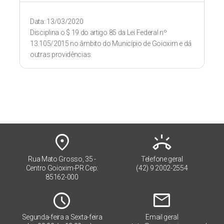
Data: 13/03/2020
Disciplina o $ 19 do artigo 85 da Lei Federal nº
13.105/2015 no âmbito do Município de Goioxim e dá
outras providências.
place
ring_volume
Rua Mato Grosso, 35 -
Telefone geral
Centro Goioxim-PR Cep:
(42) 9 2002-2554
85162-000
Schedule
mail
Segunda-feira a Sexta-feira
Email geral