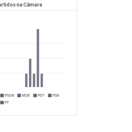
artidos na Câmara
PSDB
MDB
PDT
PSB
PT