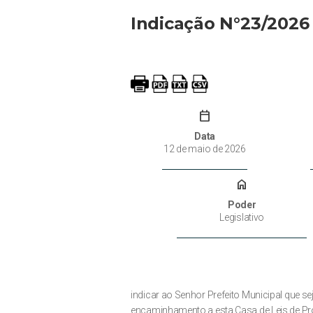
Indicação N°23/2026
calendar_today
Data
12 de maio de 2026
home
Poder
Legislativo
indicar ao Senhor Prefeito Municipal que se
encaminhamento a esta Casa de Leis de Pro