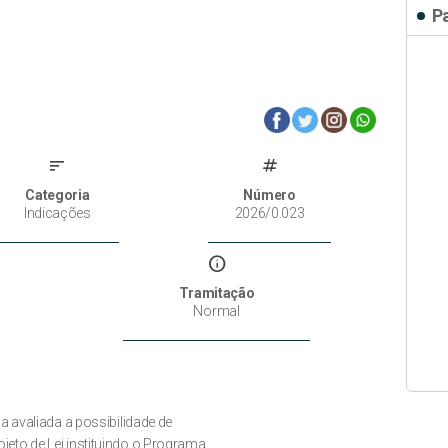
P
sort
tag
Categoria
Número
Indicações
2026/0.023
info
Tramitação
Normal
ja avaliada a possibilidade de
jeto de Lei instituindo o Programa