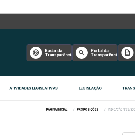
Radar da
Portal da
radar
search
description
Transparência
Transparência
ATIVIDADES LEGISLATIVAS
LEGISLAÇÃO
TRANS
PÁGINA INICIAL
PROPOSIÇÕES
INDICAÇÃO N°23/20