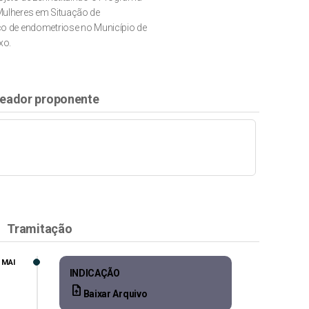
Mulheres em Situação de
co de endometriose no Município de
xo.
eador proponente
Tramitação
, MAI
INDICAÇÃO
upload_file
Baixar Arquivo