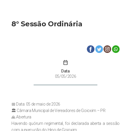
8° Sessão Ordinária
calendar_today
Data
05/05/2026
📅 Data: 05 de maio de 2026
🏛️ Câmara Municipal de Vereadores de Goioxim – PR
🙏 Abertura
Havendo quórum regimental, foi declarada aberta a sessão
com a execução do Hino de Goioxim.