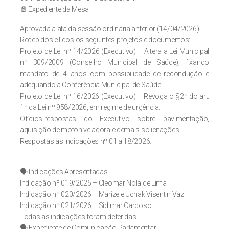
📄 Expediente da Mesa
Aprovada a ata da sessão ordinária anterior (14/04/2026).
Recebidos e lidos os seguintes projetos e documentos:
Projeto de Lei nº 14/2026 (Executivo) – Altera a Lei Municipal
nº 309/2009 (Conselho Municipal de Saúde), fixando
mandato de 4 anos com possibilidade de recondução e
adequando a Conferência Municipal de Saúde.
Projeto de Lei nº 16/2026 (Executivo) – Revoga o §2º do art.
1º da Lei nº 958/2026, em regime de urgência.
Ofícios-respostas do Executivo sobre pavimentação,
aquisição de motoniveladora e demais solicitações.
Respostas às indicações nº 01 a 18/2026.
🗣️ Indicações Apresentadas
Indicação nº 019/2026 – Cleomar Nola de Lima
Indicação nº 020/2026 – Marizele Uchak Visentin Vaz
Indicação nº 021/2026 – Sidimar Cardoso
Todas as indicações foram deferidas.
🗣️ Expediente de Comunicação Parlamentar