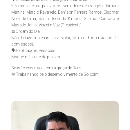
Fizeram uso da palavra os vereadores: Elizangela Damara
Martins, Marcio Ravanelo, Denílson Ferreira Ramos, Cleomar
Nola de Lima, Saulo Deolindo Kinseler, Sidimar Cardoso e
Marizele Uchak Visentin Vaz (Presidente).
⚖️ Ordem do Dia
Não houve matérias para votação (projetos enviados às
comissões).
🗣️ Explicações Pessoais
Ninguém fez uso da palavra.
Sessão encerrada com a graça de Deus.
💙 Trabalhando pelo desenvolvimento de Goioxim!