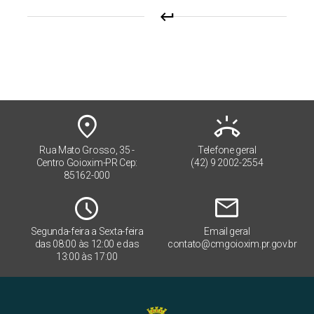
keyboard_return
place
ring_volume
Rua Mato Grosso, 35 -
Telefone geral
Centro Goioxim-PR Cep:
(42) 9 2002-2554
85162-000
Schedule
mail
Segunda-feira a Sexta-feira
Email geral
das 08:00 às 12:00 e das
contato@cmgoioxim.pr.gov.br
13:00 às 17:00