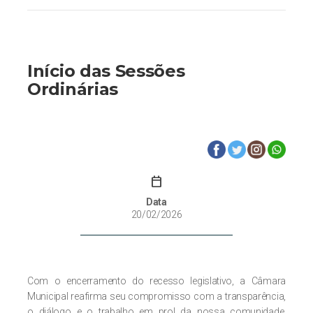
Início das Sessões
Ordinárias
calendar_today
Data
20/02/2026
Com o encerramento do recesso legislativo, a Câmara
Municipal reafirma seu compromisso com a transparência,
o diálogo e o trabalho em prol da nossa comunidade.