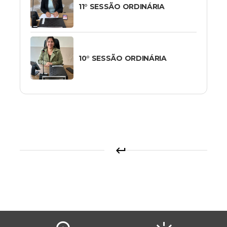
11° SESSÃO ORDINÁRIA
10° SESSÃO ORDINÁRIA
keyboard_return