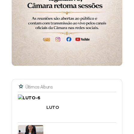
star
Últimos Albuns
LUTO