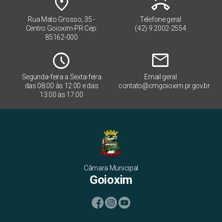
place
ring_volume
Rua Mato Grosso, 35 -
Telefone geral
Centro Goioxim-PR Cep:
(42) 9 2002-2554
85162-000
Schedule
mail
Segunda-feira a Sexta-feira
Email geral
das 08:00 às 12:00 e das
contato@cmgoioxim.pr.gov.br
13:00 às 17:00
Câmara Municipal
Goioxim