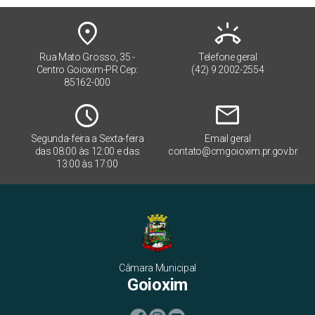
place
ring_volume
Rua Mato Grosso, 35 -
Telefone geral
Centro Goioxim-PR Cep:
(42) 9 2002-2554
85162-000
Schedule
mail
Segunda-feira a Sexta-feira
Email geral
das 08:00 às 12:00 e das
contato@cmgoioxim.pr.gov.br
13:00 às 17:00
Câmara Municipal
Goioxim