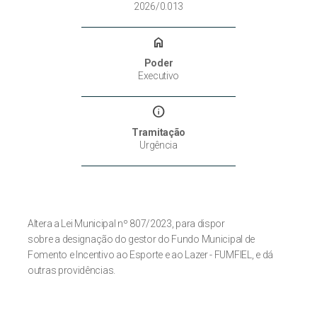
2026/0.013
home
Poder
Executivo
info
Tramitação
Urgência
Altera a Lei Municipal nº 807/2023, para dispor
sobre a designação do gestor do Fundo Municipal de
Fomento e Incentivo ao Esporte e ao Lazer - FUMFIEL, e dá
outras providências.