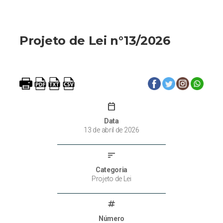
Projeto de Lei n°13/2026
calendar_today
Data
13 de abril de 2026
sort
Categoria
Projeto de Lei
tag
Número