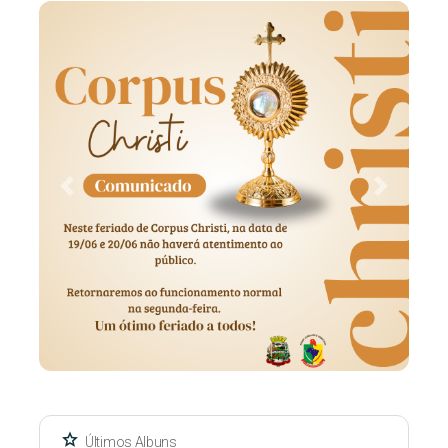
Previous
Next
star
Últimos Albuns