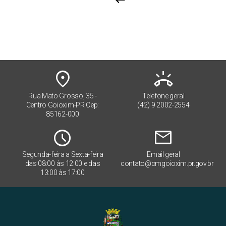
keyboard_return
place
ring_volume
Rua Mato Grosso, 35 -
Telefone geral
Centro Goioxim-PR Cep:
(42) 9 2002-2554
85162-000
Schedule
mail
Segunda-feira a Sexta-feira
Email geral
das 08:00 às 12:00 e das
contato@cmgoioxim.pr.gov.br
13:00 às 17:00